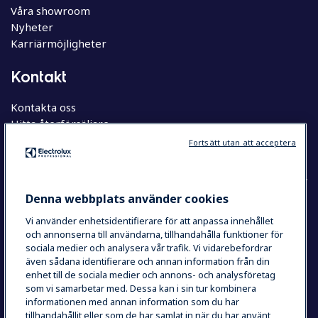
Våra showroom
Nyheter
Karriärmöjligheter
Kontakt
Kontakta oss
Hitta återförsäljare
Hitta servicepartner
Fortsätt utan att acceptera
Denna webbplats använder cookies
Vi använder enhetsidentifierare för att anpassa innehållet
COUNTRY AND LANGUAGE
och annonserna till användarna, tillhandahålla funktioner för
YOUR SELECTION: SVERIGE
sociala medier och analysera vår trafik. Vi vidarebefordrar
även sådana identifierare och annan information från din
enhet till de sociala medier och annons- och analysföretag
som vi samarbetar med. Dessa kan i sin tur kombinera
Integritetspolicy
Cookie Policy
informationen med annan information som du har
Användarvillkor
tillhandahållit eller som de har samlat in när du har använt