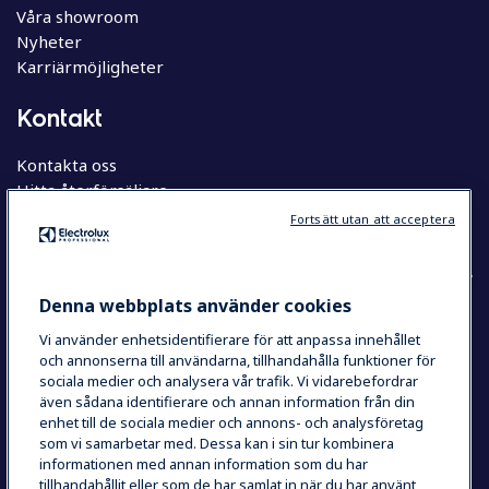
Våra showroom
Nyheter
Karriärmöjligheter
Kontakt
Kontakta oss
Hitta återförsäljare
Hitta servicepartner
Fortsätt utan att acceptera
Denna webbplats använder cookies
Vi använder enhetsidentifierare för att anpassa innehållet
COUNTRY AND LANGUAGE
och annonserna till användarna, tillhandahålla funktioner för
YOUR SELECTION: SVERIGE
sociala medier och analysera vår trafik. Vi vidarebefordrar
även sådana identifierare och annan information från din
enhet till de sociala medier och annons- och analysföretag
som vi samarbetar med. Dessa kan i sin tur kombinera
Integritetspolicy
Cookie Policy
informationen med annan information som du har
Användarvillkor
tillhandahållit eller som de har samlat in när du har använt