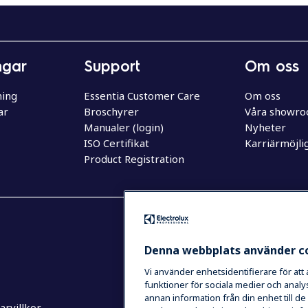
ngar
Support
Om oss
ning
Essentia Customer Care
Om oss
ar
Broschyrer
Våra showr
Manualer (login)
Nyheter
ISO Certifikat
Karriärmöjli
Product Registration
Denna webbplats använder c
Vi använder enhetsidentifierare för att
funktioner för sociala medier och analys
annan information från din enhet till 
rvillkor