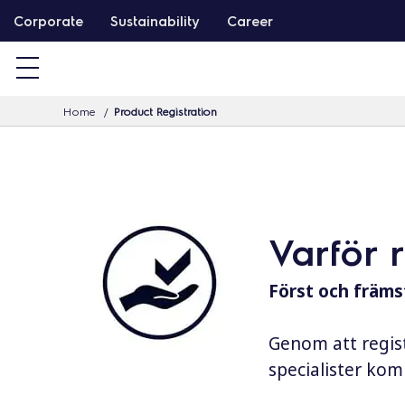
G
Corporate
Sustainability
Career
å
v
i
Home
Product Registration
d
a
r
e
t
Varför 
i
l
Först och främst
l
i
Genom att regist
n
specialister komm
n