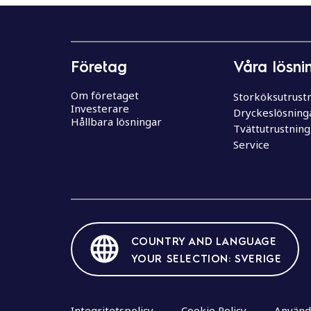
e
h
å
l
Företag
Våra lösni
l
Om företaget
Storköksutrust
Investerare
Dryckeslösning
Hållbara lösningar
Tvättutrustning
Service
COUNTRY AND LANGUAGE
YOUR SELECTION: SVERIGE
Integritetspolicy
Cookie Policy
Använda