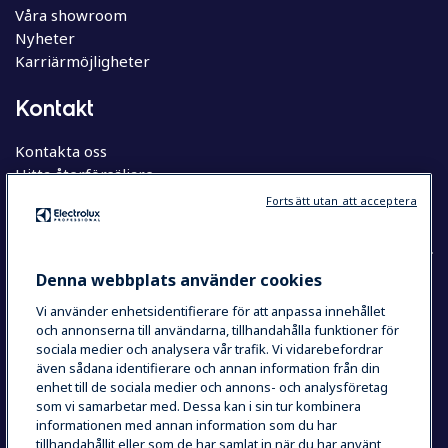
Våra showroom
Nyheter
Karriärmöjligheter
Kontakt
Kontakta oss
Hitta återförsäljare
Hitta servicepartner
Fortsätt utan att acceptera
Denna webbplats använder cookies
Vi använder enhetsidentifierare för att anpassa innehållet
COUNTRY AND LANGUAGE
och annonserna till användarna, tillhandahålla funktioner för
YOUR SELECTION: SVERIGE
sociala medier och analysera vår trafik. Vi vidarebefordrar
även sådana identifierare och annan information från din
enhet till de sociala medier och annons- och analysföretag
som vi samarbetar med. Dessa kan i sin tur kombinera
Integritetspolicy
Cookie Policy
informationen med annan information som du har
Användarvillkor
tillhandahållit eller som de har samlat in när du har använt