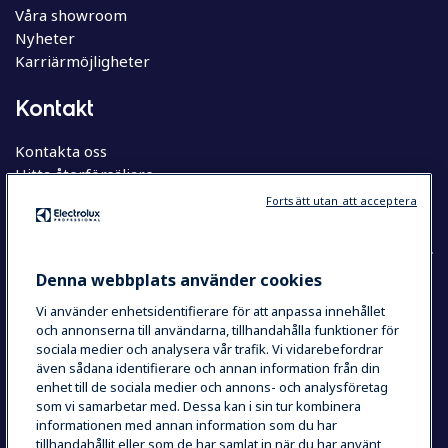
Våra showroom
Nyheter
Karriärmöjligheter
Kontakt
Kontakta oss
Hitta återförsäljare
Hitta servicepartner
Fortsätt utan att acceptera
Denna webbplats använder cookies
Vi använder enhetsidentifierare för att anpassa innehållet
COUNTRY AND LANGUAGE
och annonserna till användarna, tillhandahålla funktioner för
YOUR SELECTION: SVERIGE
sociala medier och analysera vår trafik. Vi vidarebefordrar
även sådana identifierare och annan information från din
enhet till de sociala medier och annons- och analysföretag
som vi samarbetar med. Dessa kan i sin tur kombinera
Integritetspolicy
Cookie Policy
informationen med annan information som du har
Användarvillkor
tillhandahållit eller som de har samlat in när du har använt