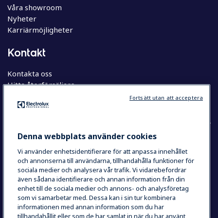
Våra showroom
Nyheter
Karriärmöjligheter
Kontakt
Kontakta oss
Hitta återförsäljare
Hitta servicepartner
Fortsätt utan att acceptera
Denna webbplats använder cookies
Vi använder enhetsidentifierare för att anpassa innehållet
COUNTRY AND LANGUAGE
och annonserna till användarna, tillhandahålla funktioner för
YOUR SELECTION: SVERIGE
sociala medier och analysera vår trafik. Vi vidarebefordrar
även sådana identifierare och annan information från din
enhet till de sociala medier och annons- och analysföretag
som vi samarbetar med. Dessa kan i sin tur kombinera
Integritetspolicy
Cookie Policy
informationen med annan information som du har
Användarvillkor
tillhandahållit eller som de har samlat in när du har använt