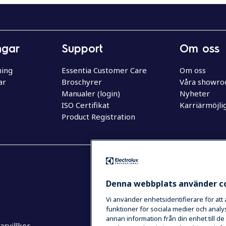
ngar
Support
Om oss
ning
Essentia Customer Care
Om oss
ar
Broschyrer
Våra showr
Manualer (login)
Nyheter
ISO Certifikat
Karriärmöjli
Product Registration
Denna webbplats använder c
Vi använder enhetsidentifierare för att
funktioner för sociala medier och analys
annan information från din enhet till 
rvillkor