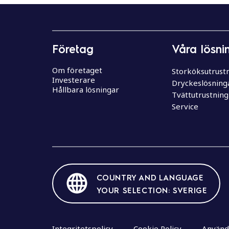
e
h
å
l
Företag
Våra lösni
l
Om företaget
Storköksutrust
Investerare
Dryckeslösning
Hållbara lösningar
Tvättutrustning
Service
COUNTRY AND LANGUAGE
YOUR SELECTION: SVERIGE
Integritetspolicy
Cookie Policy
Använda