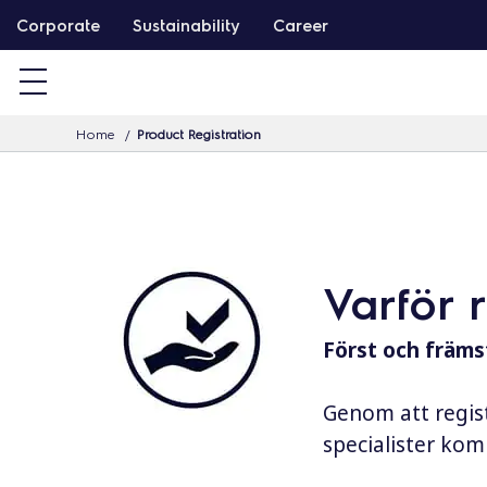
G
Corporate
Sustainability
Career
å
v
i
Home
Product Registration
d
a
r
e
t
Varför 
i
l
Först och främst
l
i
Genom att regist
n
specialister komm
n