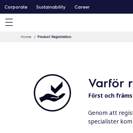
G
Corporate
Sustainability
Career
å
v
i
Home
Product Registration
d
a
r
e
t
Varför 
i
l
Först och främst
l
i
Genom att regist
n
specialister komm
n