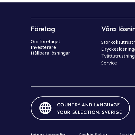
e
h
å
l
Företag
Våra lösni
l
Om företaget
Storköksutrust
Investerare
Dryckeslösning
Hållbara lösningar
Tvättutrustning
Service
COUNTRY AND LANGUAGE
YOUR SELECTION: SVERIGE
Integritetspolicy
Cookie Policy
Använda