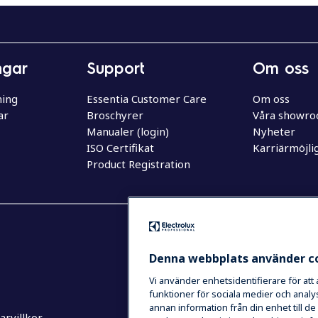
ngar
Support
Om oss
ning
Essentia Customer Care
Om oss
ar
Broschyrer
Våra showr
Manualer (login)
Nyheter
ISO Certifikat
Karriärmöjli
Product Registration
Denna webbplats använder c
Vi använder enhetsidentifierare för att
funktioner för sociala medier och analys
annan information från din enhet till 
rvillkor