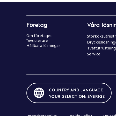
e
h
å
l
Företag
Våra lösni
l
Om företaget
Storköksutrust
Investerare
Dryckeslösning
Hållbara lösningar
Tvättutrustning
Service
COUNTRY AND LANGUAGE
YOUR SELECTION: SVERIGE
Integritetspolicy
Cookie Policy
Använda