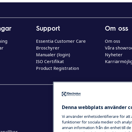
ngar
Support
Om oss
ning
Essentia Customer Care
Om oss
ar
Broschyrer
Våra showr
Manualer (login)
Nyheter
ISO Certifikat
Karriärmöjli
Product Registration
Denna webbplats använder c
Vi använder enhetsidentifierare för att
funktioner för sociala medier och analys
annan information från din enhet till 
rvillkor