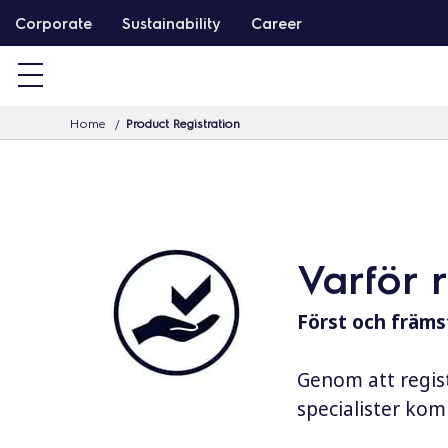
G
Corporate
Sustainability
Career
å
v
i
Home
Product Registration
d
a
r
e
t
Varför 
i
l
Först och främst
l
i
Genom att regist
n
specialister komm
n