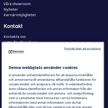
Våra showroom
Nyheter
Karriärmöjligheter
Kontakt
Kontakta oss
Hitta återförsäljare
Hitta servicepartner
Fortsätt utan att acceptera
Denna webbplats använder cookies
Vi använder enhetsidentifierare för att anpassa innehållet
COUNTRY AND LANGUAGE
och annonserna till användarna, tillhandahålla funktioner för
YOUR SELECTION: SVERIGE
sociala medier och analysera vår trafik. Vi vidarebefordrar
även sådana identifierare och annan information från din
enhet till de sociala medier och annons- och analysföretag
som vi samarbetar med. Dessa kan i sin tur kombinera
Integritetspolicy
Cookie Policy
informationen med annan information som du har
Användarvillkor
tillhandahållit eller som de har samlat in när du har använt