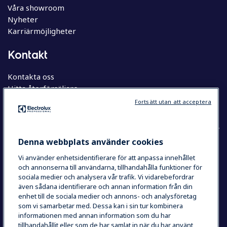
Våra showroom
Nyheter
Karriärmöjligheter
Kontakt
Kontakta oss
Hitta återförsäljare
Hitta servicepartner
Fortsätt utan att acceptera
Denna webbplats använder cookies
Vi använder enhetsidentifierare för att anpassa innehållet
COUNTRY AND LANGUAGE
och annonserna till användarna, tillhandahålla funktioner för
YOUR SELECTION: SVERIGE
sociala medier och analysera vår trafik. Vi vidarebefordrar
även sådana identifierare och annan information från din
enhet till de sociala medier och annons- och analysföretag
som vi samarbetar med. Dessa kan i sin tur kombinera
Integritetspolicy
Cookie Policy
informationen med annan information som du har
Användarvillkor
tillhandahållit eller som de har samlat in när du har använt