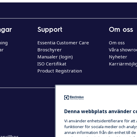
ngar
Support
Om oss
ning
Essentia Customer Care
Om oss
ar
Broschyrer
Våra showr
Manualer (login)
Nyheter
ISO Certifikat
Karriärmöjli
Product Registration
Denna webbplats använder c
Vi använder enhetsidentifierare för att
funktioner för sociala medier och analys
annan information från din enhet till 
rvillkor