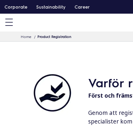
G
Corporate
Sustainability
Career
å
v
i
Home
Product Registration
d
a
r
e
t
Varför 
i
l
Först och främst
l
i
Genom att regist
n
specialister komm
n