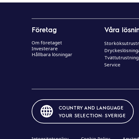
e
h
å
l
Företag
Våra lösni
l
Om företaget
Storköksutrust
Investerare
Dryckeslösning
Hållbara lösningar
Tvättutrustning
Service
COUNTRY AND LANGUAGE
YOUR SELECTION: SVERIGE
Integritetspolicy
Cookie Policy
Använda