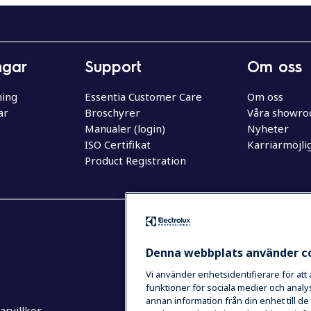
ngar
Support
Om oss
ning
Essentia Customer Care
Om oss
ar
Broschyrer
Våra showr
Manualer (login)
Nyheter
ISO Certifikat
Karriärmöjli
Product Registration
Denna webbplats använder c
Vi använder enhetsidentifierare för att
funktioner för sociala medier och analys
annan information från din enhet till 
rvillkor