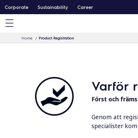
G
Corporate
Sustainability
Career
å
v
i
Home
Product Registration
d
a
r
e
t
Varför 
i
l
Först och främst
l
i
Genom att regist
n
specialister komm
n