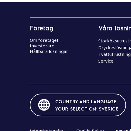
e
h
å
l
Företag
Våra lösni
l
Om företaget
Storköksutrust
Investerare
Dryckeslösning
Hållbara lösningar
Tvättutrustning
Service
COUNTRY AND LANGUAGE
YOUR SELECTION: SVERIGE
Integritetspolicy
Cookie Policy
Använda