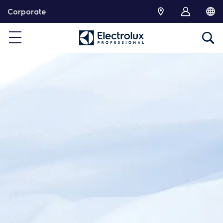
コ
Corporate
ン
テ
ン
ツ
へ
移
動