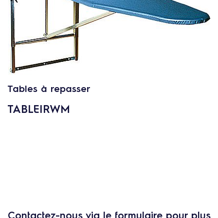
c
o
n
t
e
n
u
Tables à repasser
TABLEIRWM
Contactez-nous via le formulaire pour plus