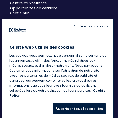
Centre d’Excellence
Opportunités de carrière
Chef’s hub
Restons en contact
Continuer sans accepter
Contact
Blog
Ce site web utilise des cookies
Les cookies nous permettent de personnaliser le contenu et
les annonces, d'offrir des fonctionnalités relatives aux
médias sociaux et d'analyser notre trafic. Nous partageons
également des informations sur l'utilisation de notre site
COUNTRY AND LANGUAGE
avec nos partenaires de médias sociaux, de publicité et
VOTRE SÉLECTION : FRANCE
d'analyse, qui peuvent combiner celles-ci avec d'autres
informations que vous leur avez fournies ou qu'ils ont
collectées lors de votre utilisation de leurs services.
Cookie
Policy
Data Privacy Statement
Politique de cookies
Mentions légales
CGV
Plan du site
Autoriser tous les cookies