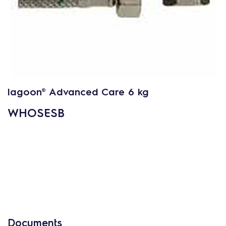
c
o
n
t
e
n
u
lagoon® Advanced Care 6 kg
WHOSESB
Documents