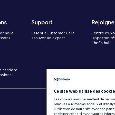
ons
Support
Rejoigne
ionnelle
Essentia Customer Care
Centre d’Exc
issons
Trouver un expert
Opportunités
Chef’s hub
e carrière
ssional
Ce site web utilise des cooki
Les cookies nous permettent de personna
relatives aux médias sociaux et d'anal
l'utilisation de notre site avec nos par
combiner celles-ci avec d'autres inform