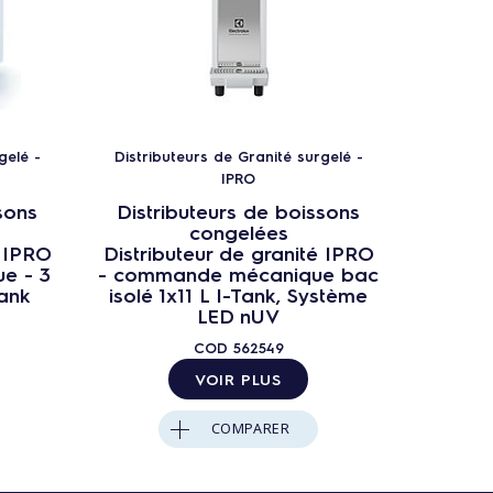
gelé -
Distributeurs de Granité surgelé -
Distrib
IPRO
sons
Distributeurs de boissons
Distr
congelées
é IPRO
Distributeur de granité IPRO
Distri
e - 3
- commande mécanique bac
comman
Tank
isolé 1x11 L I-Tank, Système
L bacs 
LED nUV
COD
562549
VOIR PLUS
COMPARER