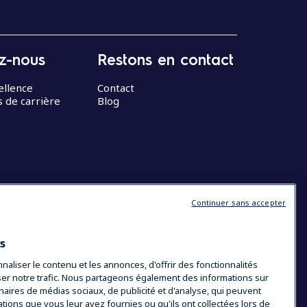
z-nous
Restons en contact
ellence
Contact
 de carrière
Blog
Continuer sans accepter
es
liser le contenu et les annonces, d'offrir des fonctionnalités
yser notre trafic. Nous partageons également des informations sur
tenaires de médias sociaux, de publicité et d'analyse, qui peuvent
ations que vous leur avez fournies ou qu'ils ont collectées lors de