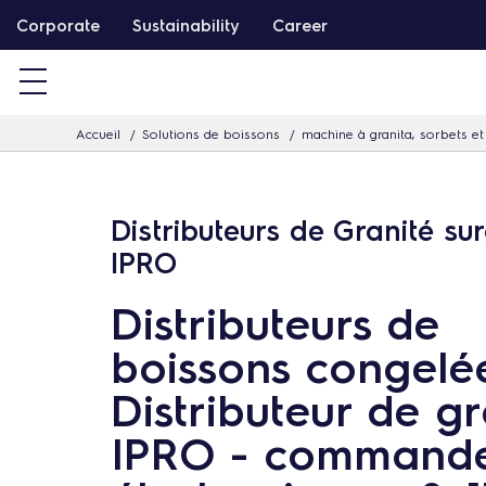
P
Corporate
Sustainability
Career
a
s
s
Accueil
Solutions de boissons
machine à granita, sorbets et
e
r
d
Distributeurs de Granité sur
i
IPRO
r
e
Distributeurs de
c
boissons congelé
t
e
Distributeur de gr
m
IPRO - command
e