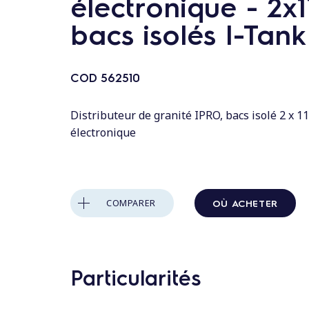
électronique - 2x1
n
t
bacs isolés I-Tank
a
u
COD
562510
c
o
Distributeur de granité IPRO, bacs isolé 2 x 11
n
électronique
t
e
n
u
OÙ ACHETER
COMPARER
Particularités