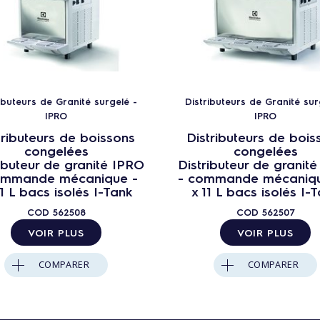
ibuteurs de Granité surgelé -
Distributeurs de Granité sur
IPRO
IPRO
tributeurs de boissons
Distributeurs de bois
congelées
congelées
ibuteur de granité IPRO
Distributeur de granit
ommande mécanique -
- commande mécaniqu
1 L bacs isolés I-Tank
x 11 L bacs isolés I-
COD
562508
COD
562507
VOIR PLUS
VOIR PLUS
COMPARER
COMPARER