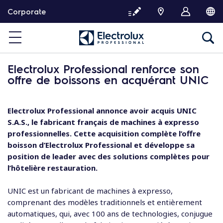
P
Corporate
a
s
s
e
r
Electrolux Professional renforce son
d
offre de boissons en acquérant UNIC
i
r
e
Electrolux Professional annonce avoir acquis UNIC
c
S.A.S., le fabricant français de
machines à expresso
t
professionnelles. Cette acquisition complète l’offre
e
boisson
d’Electrolux Professional et développe sa
m
position de leader avec des solutions complètes pour
e
l’hôtelière restauration.
n
t
UNIC est un fabricant de machines à expresso,
a
comprenant des modèles traditionnels et entièrement
u
automatiques, qui, avec 100 ans de technologies, conjugue