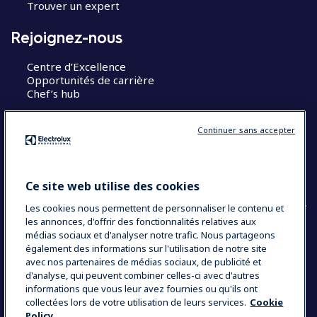
Trouver un expert
Rejoignez-nous
Centre d’Excellence
Opportunités de carrière
Chef’s hub
Restons en contact
Continuer sans accepter
Contact
Blog
Ce site web utilise des cookies
Les cookies nous permettent de personnaliser le contenu et
les annonces, d'offrir des fonctionnalités relatives aux
médias sociaux et d'analyser notre trafic. Nous partageons
COUNTRY AND LANGUAGE
également des informations sur l'utilisation de notre site
avec nos partenaires de médias sociaux, de publicité et
VOTRE SÉLECTION : FRANCE
d'analyse, qui peuvent combiner celles-ci avec d'autres
informations que vous leur avez fournies ou qu'ils ont
collectées lors de votre utilisation de leurs services.
Cookie
Policy