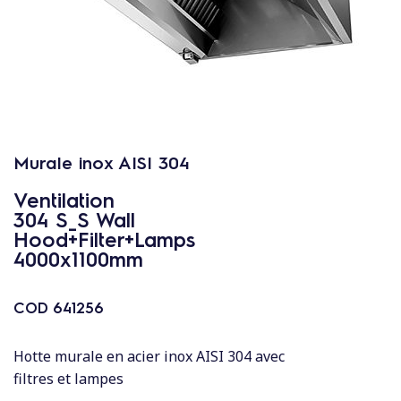
c
o
n
t
e
n
u
Murale inox AISI 304
Ventilation
304 S_S Wall
Hood+Filter+Lamps
4000x1100mm
COD
641256
Hotte murale en acier inox AISI 304 avec
filtres et lampes