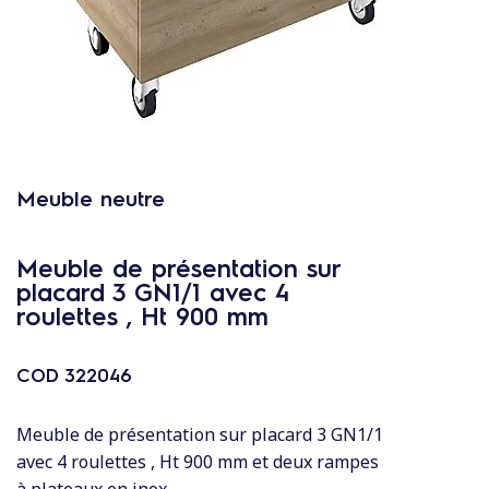
c
o
n
t
e
n
u
Meuble neutre
Meuble de présentation sur
placard 3 GN1/1 avec 4
roulettes , Ht 900 mm
COD
322046
Meuble de présentation sur placard 3 GN1/1
avec 4 roulettes , Ht 900 mm et deux rampes