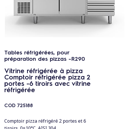
c
o
n
t
e
n
u
Tables réfrigérées, pour
préparation des pizzas -R290
Vitrine réfrigérée à pizza
Comptoir réfrigérée pizza 2
portes -6 tiroirs avec vitrine
réfrigérée
COD
725188
Comptoir pizza réfrigéré 2 portes et 6
tiroirs, 0+10°C, AISI 304