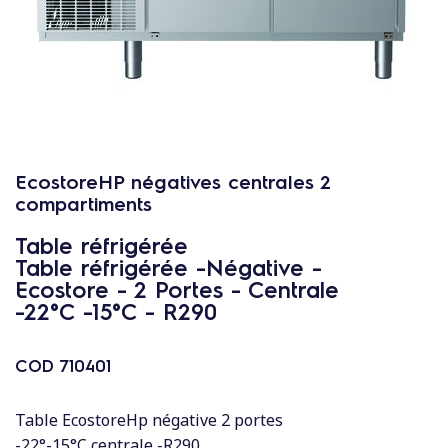
c
o
n
t
e
n
u
EcostoreHP négatives centrales 2
compartiments
Table réfrigérée
Table réfrigérée -Négative -
Ecostore - 2 Portes - Centrale
-22°C -15°C - R290
COD
710401
Table EcostoreHp négative 2 portes
-22°-15°C centrale -R290