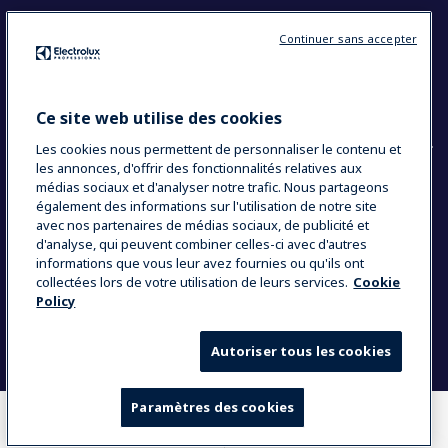
Restons en contact
Continuer sans accepter
Contact
Blog
Ce site web utilise des cookies
Les cookies nous permettent de personnaliser le contenu et
les annonces, d'offrir des fonctionnalités relatives aux
médias sociaux et d'analyser notre trafic. Nous partageons
également des informations sur l'utilisation de notre site
COUNTRY AND LANGUAGE
avec nos partenaires de médias sociaux, de publicité et
VOTRE SÉLECTION : FRANCE
d'analyse, qui peuvent combiner celles-ci avec d'autres
informations que vous leur avez fournies ou qu'ils ont
collectées lors de votre utilisation de leurs services.
Cookie
Policy
Data Privacy Statement
Politique de cookies
Mentions légales
CGV
Plan du site
Autoriser tous les cookies
Paramètres des cookies
OÙ ACHETER
COMPARER