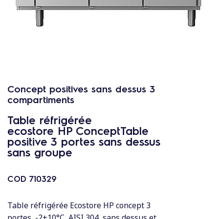
c
o
n
t
e
n
u
Concept positives sans dessus 3
compartiments
Table réfrigérée
ecostore HP ConceptTable
positive 3 portes sans dessus
sans groupe
COD
710329
Table réfrigérée Ecostore HP concept 3
portes, -2+10°C, AISI 304, sans dessus et