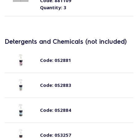
Code:
881109
Quantity:
3
Detergents and Chemicals (not included)
Code:
0S2881
Code:
0S2883
Code:
0S2884
Code:
0S3257