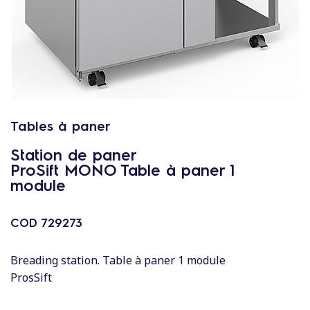
c
o
n
t
e
n
u
Tables à paner
Station de paner
ProSift MONO Table à paner 1
module
COD
729273
Breading station. Table à paner 1 module
ProsSift