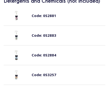
Detergents and Chemicals (not included)
Code:
0S2881
Code:
0S2883
Code:
0S2884
Code:
0S3257