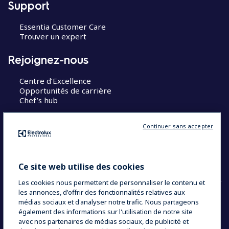
Support
Essentia Customer Care
Trouver un expert
Rejoignez-nous
Centre d’Excellence
Opportunités de carrière
Chef’s hub
Restons en contact
Continuer sans accepter
Contact
Blog
Ce site web utilise des cookies
Les cookies nous permettent de personnaliser le contenu et
les annonces, d'offrir des fonctionnalités relatives aux
médias sociaux et d'analyser notre trafic. Nous partageons
également des informations sur l'utilisation de notre site
COUNTRY AND LANGUAGE
avec nos partenaires de médias sociaux, de publicité et
VOTRE SÉLECTION : FRANCE