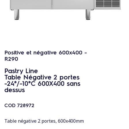
c
o
n
t
e
n
u
Positive et négative 600x400 -
R290
Pastry Line
Table Négative 2 portes
-24°/-10°C 600X400 sans
dessus
COD
728972
Table négative 2 portes, 600x400mm