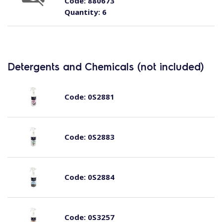
Code:
880673
Quantity:
6
Detergents and Chemicals (not included)
Code:
0S2881
Code:
0S2883
Code:
0S2884
Code:
0S3257