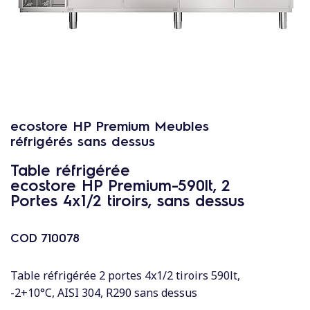
c
o
n
t
e
n
u
ecostore HP Premium Meubles
réfrigérés sans dessus
Table réfrigérée
ecostore HP Premium-590lt, 2
Portes 4x1/2 tiroirs, sans dessus
COD
710078
Table réfrigérée 2 portes 4x1/2 tiroirs 590lt,
-2+10°C, AISI 304, R290 sans dessus