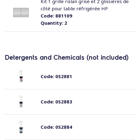
Kit 1 grille rislan grise et 2 glissières de
côté pour table réfrigérée HP
Code:
881109
Quantity:
2
Detergents and Chemicals (not included)
Code:
0S2881
Code:
0S2883
Code:
0S2884