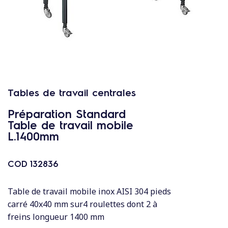
c
o
n
t
e
n
u
Tables de travail centrales
Préparation Standard
Table de travail mobile
L.1400mm
COD
132836
Table de travail mobile inox AISI 304 pieds
carré 40x40 mm sur4 roulettes dont 2 à
freins longueur 1400 mm