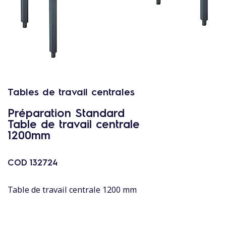
c
o
n
t
e
n
u
Tables de travail centrales
Préparation Standard
Table de travail centrale
1200mm
COD
132724
Table de travail centrale 1200 mm