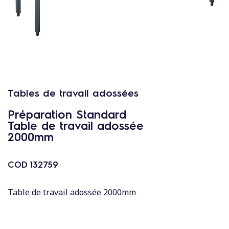
c
o
n
t
e
n
u
Tables de travail adossées
Préparation Standard
Table de travail adossée
2000mm
COD
132759
Table de travail adossée 2000mm