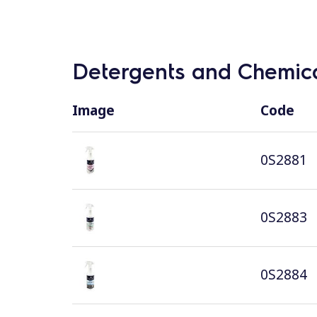
Detergents and Chemica
Image
Code
0S2881
0S2883
0S2884