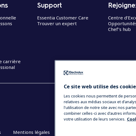
ons
Support
Rejoigne
ionnelle
Essentia Customer Care
Centre d’Exc
issons
Trouver un expert
Opportunités
Chef’s hub
e carrière
ssional
Ce site web utilise des cooki
Les cookies nous permettent de personna
relatives aux médias sociaux et d'anal
l'utilisation de notre site avec nos par
combiner celles-ci avec d'autres inform
votre utilisation de leurs services.
Cook
s
Mentions légales
CGV
Plan du site