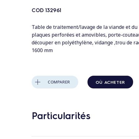
n
t
COD
132961
a
u
Table de traitement/lavage de la viande et du
plaques perforées et amovibles, porte-coutea
c
découper en polyéthylène, vidange ,trou de ra
o
1600 mm
n
t
e
n
OÙ ACHETER
COMPARER
u
Particularités