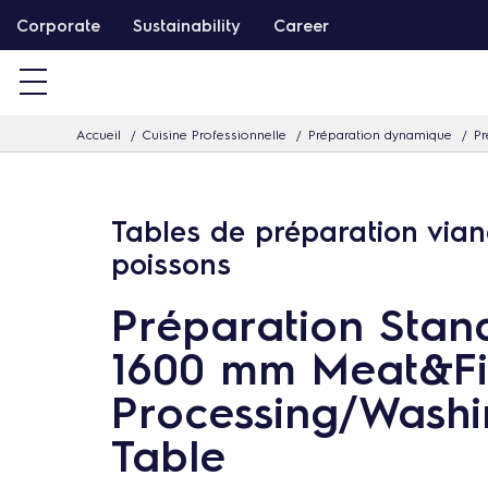
P
Corporate
Sustainability
Career
a
s
s
Accueil
Cuisine Professionnelle
Préparation dynamique
Pr
e
r
d
Tables de préparation vian
i
poissons
r
e
Préparation Stan
c
1600 mm Meat&Fi
t
e
Processing/Wash
m
Table
e