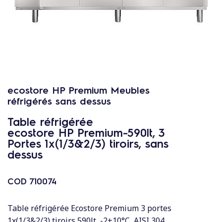
c
o
n
t
e
n
u
ecostore HP Premium Meubles
réfrigérés sans dessus
Table réfrigérée
ecostore HP Premium-590lt, 3
Portes 1x(1/3&2/3) tiroirs, sans
dessus
COD
710074
Table réfrigérée Ecostore Premium 3 portes
1x(1/3&2/3) tiroirs 590lt, -2+10°C, AISI 304,