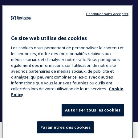
Restons en contact
Continuer sans accepter
Contact
Blog
Ce site web utilise des cookies
Les cookies nous permettent de personnaliser le contenu et
les annonces, d'offrir des fonctionnalités relatives aux
médias sociaux et d'analyser notre trafic. Nous partageons
également des informations sur l'utilisation de notre site
COUNTRY AND LANGUAGE
avec nos partenaires de médias sociaux, de publicité et
VOTRE SÉLECTION : FRANCE
d'analyse, qui peuvent combiner celles-ci avec d'autres
informations que vous leur avez fournies ou qu'ils ont
collectées lors de votre utilisation de leurs services.
Cookie
Policy
Data Privacy Statement
Politique de cookies
Mentions légales
CGV
Plan du site
Autoriser tous les cookies
Paramètres des cookies
OÙ ACHETER
COMPARER