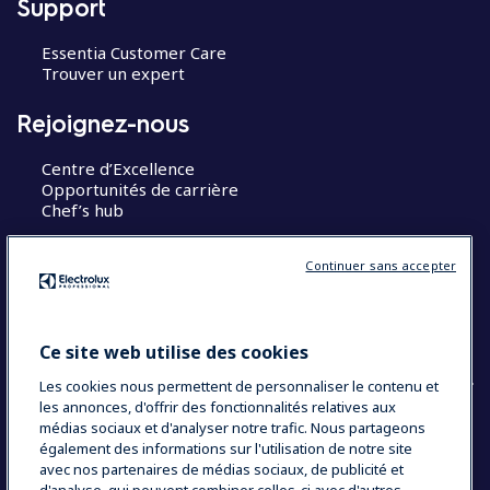
Support
Essentia Customer Care
Trouver un expert
Rejoignez-nous
Centre d’Excellence
Opportunités de carrière
Chef’s hub
Restons en contact
Continuer sans accepter
Contact
Blog
Ce site web utilise des cookies
Les cookies nous permettent de personnaliser le contenu et
les annonces, d'offrir des fonctionnalités relatives aux
médias sociaux et d'analyser notre trafic. Nous partageons
également des informations sur l'utilisation de notre site
COUNTRY AND LANGUAGE
avec nos partenaires de médias sociaux, de publicité et
VOTRE SÉLECTION : FRANCE