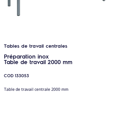
c
o
n
t
e
n
u
Tables de travail centrales
Préparation inox
Table de travail 2000 mm
COD
133053
Table de travail centrale 2000 mm