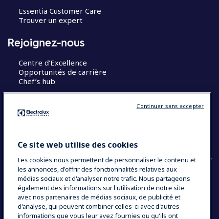
Essentia Customer Care
Trouver un expert
Rejoignez-nous
Centre d’Excellence
Opportunités de carrière
Chef’s hub
Restons en contact
Continuer sans accepter
Contact
Blog
Ce site web utilise des cookies
Les cookies nous permettent de personnaliser le contenu et
les annonces, d'offrir des fonctionnalités relatives aux
médias sociaux et d'analyser notre trafic. Nous partageons
également des informations sur l'utilisation de notre site
COUNTRY AND LANGUAGE
avec nos partenaires de médias sociaux, de publicité et
VOTRE SÉLECTION : FRANCE
d'analyse, qui peuvent combiner celles-ci avec d'autres
informations que vous leur avez fournies ou qu'ils ont