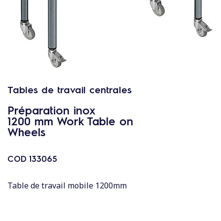
c
o
n
t
e
n
u
Tables de travail centrales
Préparation inox
1200 mm Work Table on
Wheels
COD
133065
Table de travail mobile 1200mm