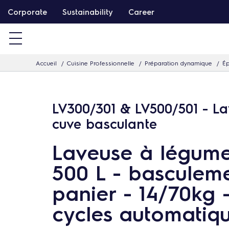
P
Corporate
Sustainability
Career
a
s
s
Accueil
Cuisine Professionnelle
Préparation dynamique
Ép
e
r
d
LV300/301 & LV500/501 - L
i
cuve basculante
r
e
Laveuse à légum
c
500 L - basculem
t
e
panier - 14/70kg 
m
cycles automatiq
e