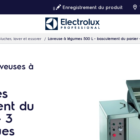
Enregistrement du produit
lucher, laver et essorer
Laveuse à légumes 500 L - basculement du panier -
aveuses à
es
ent du
- 3
ues