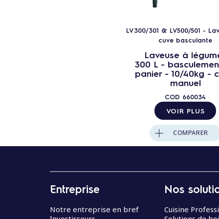
LV300/301 & LV500/501 - La
cuve basculante
Laveuse à légum
300 L - basculemen
panier - 10/40kg - c
manuel
COD
660034
VOIR PLUS
COMPARER
Entreprise
Nos soluti
Notre entreprise en bref
Cuisine Profess
Investisseurs
Solutions de bo