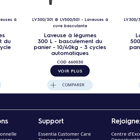
veuses à
LV300/301 & LV500/501 - Laveuses à
LV300/3
cuve basculante
es
Laveuse à légumes
L
t du
300 L - basculement du
500
ycle
panier - 10/40kg - 3 cycles
pani
automatiques
COD
660030
VOIR PLUS
COMPARER
ons
Support
Rejoigne
ionnelle
Essentia Customer Care
Centre d’Exc
issons
Trouver un expert
Opportunités