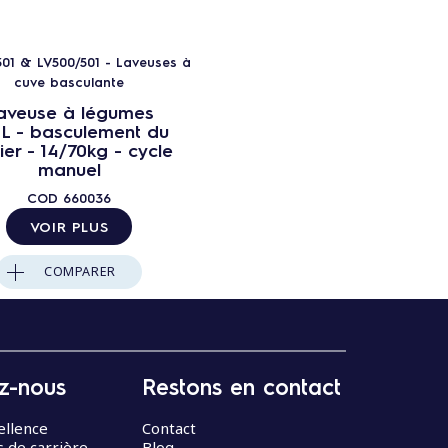
01 & LV500/501 - Laveuses à
cuve basculante
aveuse à légumes
L - basculement du
er - 14/70kg - cycle
manuel
COD
660036
VOIR PLUS
COMPARER
z-nous
Restons en contact
ellence
Contact
 de carrière
Blog