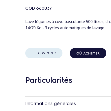
n
t
COD
660037
a
u
Lave légumes à cuve basculante 500 litres, cha
14/70 Kg - 3 cycles automatiques de lavage
c
o
n
t
OÙ ACHETER
COMPARER
e
n
u
Particularités
Informations générales