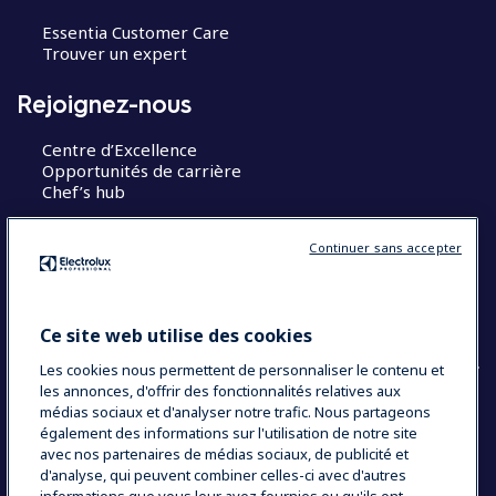
Essentia Customer Care
Trouver un expert
Rejoignez-nous
Centre d’Excellence
Opportunités de carrière
Chef’s hub
Restons en contact
Continuer sans accepter
Contact
Blog
Ce site web utilise des cookies
Les cookies nous permettent de personnaliser le contenu et
les annonces, d'offrir des fonctionnalités relatives aux
médias sociaux et d'analyser notre trafic. Nous partageons
également des informations sur l'utilisation de notre site
COUNTRY AND LANGUAGE
avec nos partenaires de médias sociaux, de publicité et
VOTRE SÉLECTION : FRANCE
d'analyse, qui peuvent combiner celles-ci avec d'autres