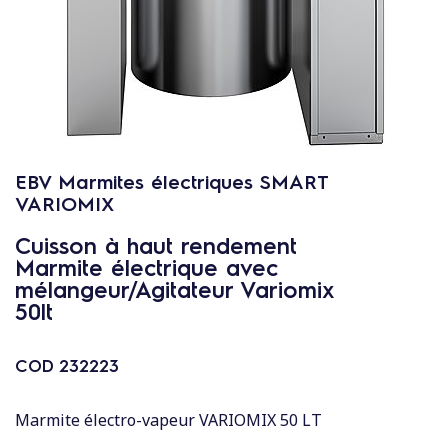
c
o
n
t
e
n
u
EBV Marmites électriques SMART
VARIOMIX
Cuisson à haut rendement
Marmite électrique avec
mélangeur/Agitateur Variomix
50lt
COD
232223
Marmite électro-vapeur VARIOMIX 50 LT