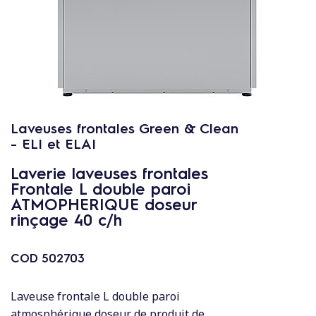
c
o
n
t
e
n
u
Laveuses frontales Green & Clean
- ELI et ELAI
Laverie laveuses frontales
Frontale L double paroi
ATMOPHERIQUE doseur
rinçage 40 c/h
COD
502703
Laveuse frontale L double paroi
atmosphérique doseur de produit de