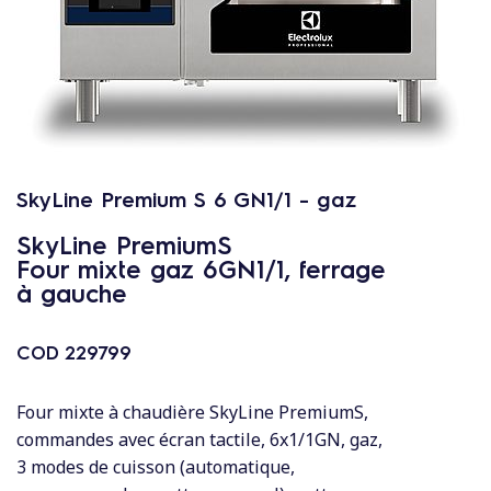
c
o
n
t
e
n
u
SkyLine Premium S 6 GN1/1 - gaz
SkyLine PremiumS
Four mixte gaz 6GN1/1, ferrage
à gauche
COD
229799
Four mixte à chaudière SkyLine PremiumS,
commandes avec écran tactile, 6x1/1GN, gaz,
3 modes de cuisson (automatique,