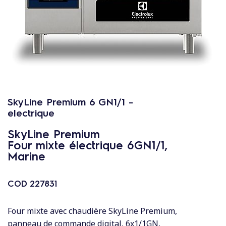
c
o
n
t
e
n
u
SkyLine Premium 6 GN1/1 -
electrique
SkyLine Premium
Four mixte électrique 6GN1/1,
Marine
COD
227831
Four mixte avec chaudière SkyLine Premium,
panneau de commande digital, 6x1/1GN,