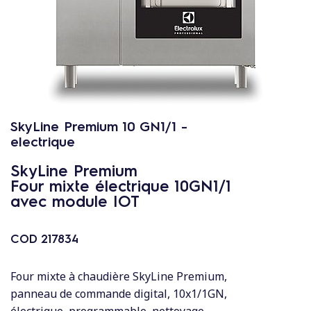
c
o
n
t
e
n
u
SkyLine Premium 10 GN1/1 -
electrique
SkyLine Premium
Four mixte électrique 10GN1/1
avec module IOT
COD
217834
Four mixte à chaudière SkyLine Premium,
panneau de commande digital, 10x1/1GN,