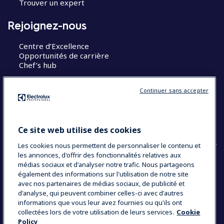
Trouver un expert
Rejoignez-nous
Centre d’Excellence
Opportunités de carrière
Chef’s hub
Restons en contact
Continuer sans accepter
Contact
Blog
Ce site web utilise des cookies
Les cookies nous permettent de personnaliser le contenu et
les annonces, d'offrir des fonctionnalités relatives aux
médias sociaux et d'analyser notre trafic. Nous partageons
également des informations sur l'utilisation de notre site
COUNTRY AND LANGUAGE
avec nos partenaires de médias sociaux, de publicité et
VOTRE SÉLECTION : FRANCE
d'analyse, qui peuvent combiner celles-ci avec d'autres
informations que vous leur avez fournies ou qu'ils ont
collectées lors de votre utilisation de leurs services.
Cookie
Policy