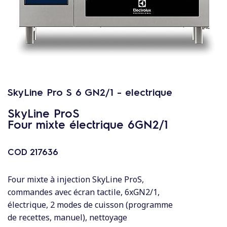
c
o
n
t
e
n
u
SkyLine Pro S 6 GN2/1 - electrique
SkyLine ProS
Four mixte électrique 6GN2/1
COD
217636
Four mixte à injection SkyLine ProS,
commandes avec écran tactile, 6xGN2/1,
électrique, 2 modes de cuisson (programme
de recettes, manuel), nettoyage