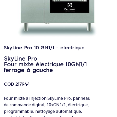
c
o
n
t
e
n
u
SkyLine Pro 10 GN1/1 - electrique
SkyLine Pro
Four mixte électrique 10GN1/1
ferrage à gauche
COD
217944
Four mixte à injection SkyLine Pro, panneau
de commande digital, 10xGN1/1, électrique,
programmable, nettoyage automatique,