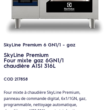
c
o
n
t
e
n
u
SkyLine Premium 6 GN1/1 - gaz
SkyLine Premium
Four mixte gaz 6GN1/1
chaudière AISI 316L
COD
217858
Four mixte à chaudière SkyLine Premium,
panneau de commande digital, 6x1/1GN, gaz,
programmable, nettoyage automatique,