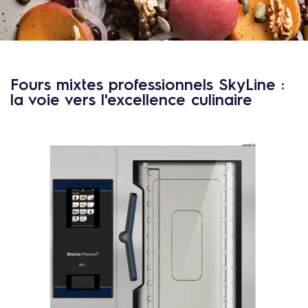
c
o
n
t
e
n
Fours mixtes professionnels SkyLine :
u
la voie vers l'excellence culinaire