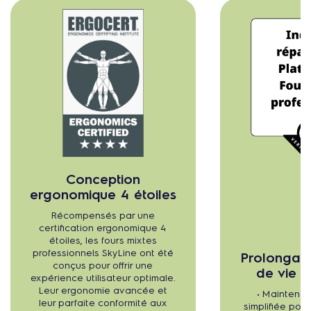
Conception
ergonomique 4 étoiles
Récompensés par une
certification ergonomique 4
étoiles, les fours mixtes
professionnels SkyLine ont été
Prolongati
conçus pour offrir une
de vie d
expérience utilisateur optimale.
Leur ergonomie avancée et
• Maintenan
leur parfaite conformité aux
simplifiée pour