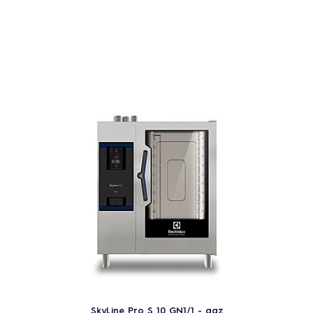
SkyLine Pro S 10 GN1/1 - gaz