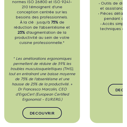
normes ISO 26800 et ISO 9241-
• Outils de di
210 témoignent d'une
et assistanc
conception centrée sur les
• Pièces détac
besoins des professionnels.
pendant au 
À la clé : jusqu'à
75%
de
• Accès simpli
réduction de l'absentéisme et
techniques et
25%
d'augmentation de la
productivité au sein de votre
cuisine professionnelle.*
* Les améliorations ergonomiques
permettent de réduire de 59% les
troubles musculosquelettiques (TMS),
tout en entraînant une baisse moyenne
de 75% de l'absentéisme et une
hausse de 25% de la productivité. »
Dr Francesco Marcolin, CEO
DECO
d'ErgoCert (European Certified
Ergonomist – EUR.ERG.)
DECOUVRIR