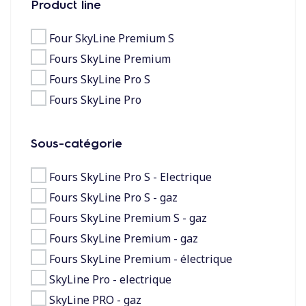
Product line
toujours à jour. Bénéficiez en continu des
dernières évolutions logicielles, des nouvelles
Four SkyLine Premium S
fonctionnalités et des optimisations de
performance, intégrées automatiquement à
Fours SkyLine Premium
vos opérations, afin de limiter les
Fours SkyLine Pro S
interruptions d'activité.
Fours SkyLine Pro
*available from October 2025 in SkyLine Combi Oven Touch.
More info in product technical sheet
Sous-catégorie
Fours SkyLine Pro S - Electrique
Fours SkyLine Pro S - gaz
Fours SkyLine Premium S - gaz
Fours SkyLine Premium - gaz
Fours SkyLine Premium - électrique
SkyLine Pro - electrique
SkyLine PRO - gaz