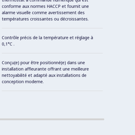
conforme aux normes HACCP et fournit une
alarme visuelle comme avertissement des
températures croissantes ou décroissantes.
Contrôle précis de la température et réglage à
La mo
0,1°C .
avec c
isolat
d'éner
Conçu(e) pour être positionné(e) dans une
installation affleurante offrant une meilleure
nettoyabilité et adapté aux installations de
Con
conception moderne.