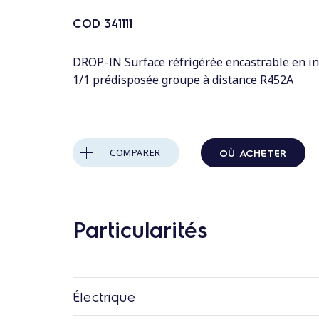
n
t
COD
341111
a
u
DROP-IN Surface réfrigérée encastrable en i
1/1 prédisposée groupe à distance R452A
c
o
n
t
OÙ ACHETER
COMPARER
e
n
u
Particularités
Électrique