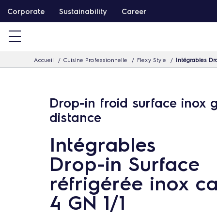
P
Corporate
Sustainability
Career
a
s
s
Accueil
Cuisine Professionnelle
Flexy Style
Intégrables Dr
e
r
d
Drop-in froid surface inox 
i
distance
r
e
Intégrables
c
Drop-in Surface
t
e
réfrigérée inox c
m
4 GN 1/1
e