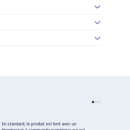
En standard, le produit est livré avec un
Certif
thermostat à commande numérique qui est
indépe