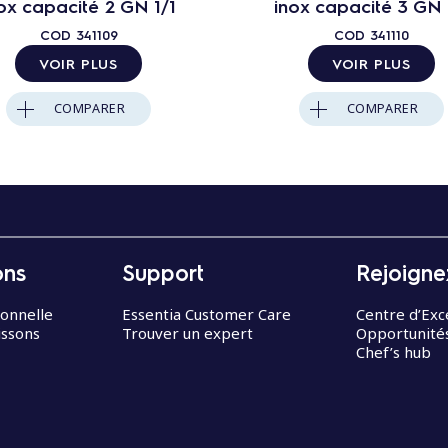
ox capacité 2 GN 1/1
inox capacité 3 GN 
COD
341109
COD
341110
VOIR PLUS
VOIR PLUS
COMPARER
COMPARER
ons
Support
Rejoigne
ionnelle
Essentia Customer Care
Centre d’Exc
issons
Trouver un expert
Opportunités
Chef’s hub