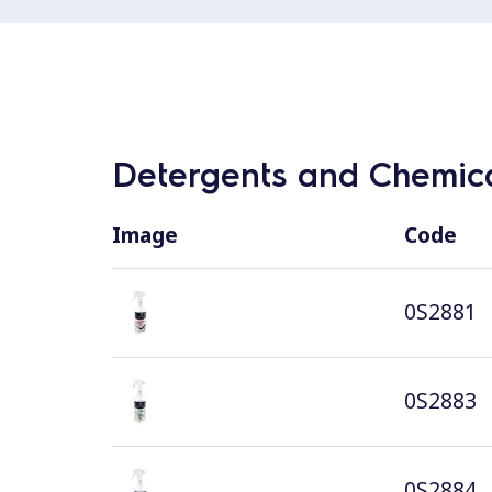
Detergents and Chemica
Image
Code
0S2881
0S2883
0S2884