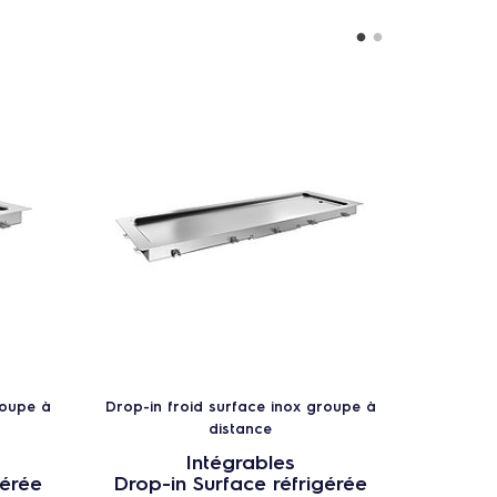
roupe à
Drop-in froid surface inox groupe à
Drop-in 
distance
Intégrables
gérée
Drop-in Surface réfrigérée
Drop-i