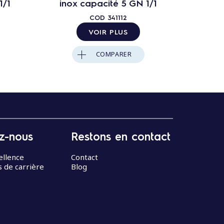
1/1
inox capacité 5 GN 1/1
inox
COD
341112
VOIR PLUS
COMPARER
z-nous
Restons en contact
ellence
Contact
 de carrière
Blog