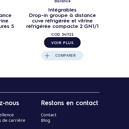
distance
Intégrables
tance
Drop-in groupe à distance
Drop-
rine
cuve réfrigérée et vitrine
cuve 
ures 5
réfrigérée compacte 2 GN1/1
réfrig
COD
341122
VOIR PLUS
COMPARER
z-nous
Restons en contact
ellence
Contact
 de carrière
Blog