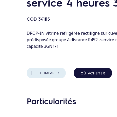
service 4 heures 
n
t
a
COD
341115
u
c
DROP-IN vitrine réfrigérée rectiligne sur cuve
o
prédisposée groupe à distance R452 -service
n
capacité 3GN1/1
t
e
n
OÙ ACHETER
COMPARER
u
Particularités