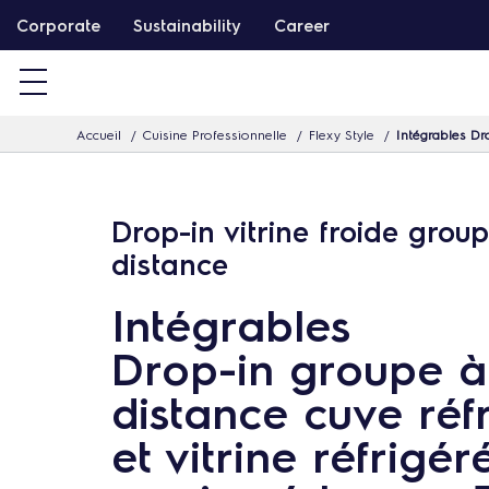
P
Corporate
Sustainability
Career
a
s
s
Accueil
Cuisine Professionnelle
Flexy Style
Intégrables Dr
e
r
d
Drop-in vitrine froide grou
i
distance
r
e
Intégrables
c
Drop-in groupe à
t
e
distance cuve réf
m
et vitrine réfrigér
e