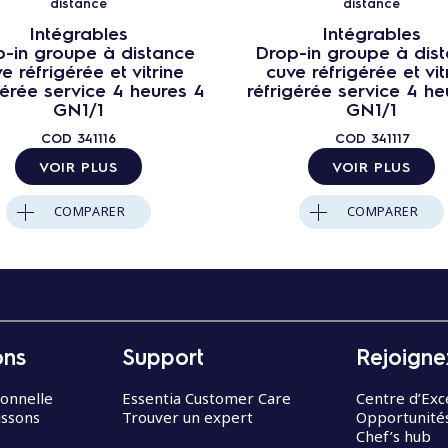
distance
distance
Intégrables
Intégrables
-in groupe à distance
Drop-in groupe à dis
e réfrigérée et vitrine
cuve réfrigérée et vit
gérée service 4 heures 4
réfrigérée service 4 he
GN1/1
GN1/1
COD
341116
COD
341117
VOIR PLUS
VOIR PLUS
COMPARER
COMPARER
ons
Support
Rejoigne
ionnelle
Essentia Customer Care
Centre d’Exc
issons
Trouver un expert
Opportunités
Chef’s hub