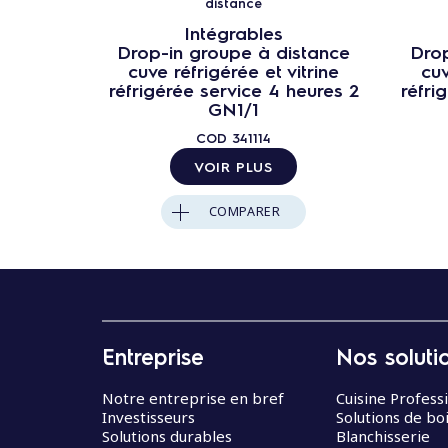
distance
Intégrables
Drop-in groupe à distance
Drop
cuve réfrigérée et vitrine
cuv
réfrigérée service 4 heures 2
réfri
GN1/1
COD
341114
VOIR PLUS
COMPARER
Entreprise
Nos soluti
Notre entreprise en bref
Cuisine Profess
Investisseurs
Solutions de bo
Solutions durables
Blanchisserie