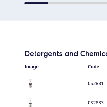
Detergents and Chemica
Image
Code
0S2881
0S2883