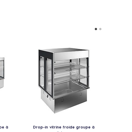
upe à
Drop-in vitrine froide groupe à
Drop-i