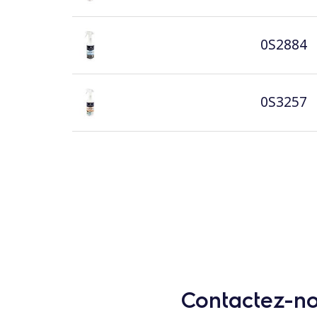
0S2884
0S3257
Contactez-nou