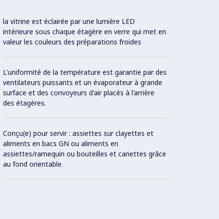
la vitrine est éclairée par une lumière LED
La cuv
intérieure sous chaque étagère en verre qui met en
avoir 
valeur les couleurs des préparations froides
Les gr
L'uniformité de la température est garantie par des
peuven
ventilateurs puissants et un évaporateur à grande
nettoy
surface et des convoyeurs d'air placés à l'arrière
des étagères.
L'unit
réglé 
Conçu(e) pour servir : assiettes sur clayettes et
indépe
aliments en bacs GN ou aliments en
différ
assiettes/ramequin ou bouteilles et canettes grâce
au fond orientable.
La par
accès 