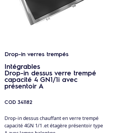
c
o
n
t
e
n
u
Drop-in verres trempés
Intégrables
Drop-in dessus verre trempé
capacité 4 GN1/1i avec
présentoir A
COD
341182
Drop-in dessus chauffant en verre trempé
capacité 4GN 1/1 .et étagère présentoir type