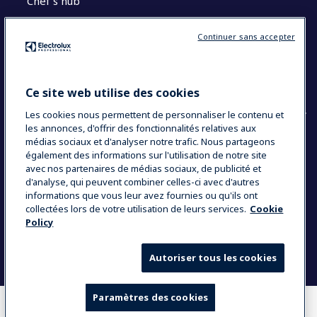
Chef’s hub
Restons en contact
Continuer sans accepter
Contact
Blog
Ce site web utilise des cookies
Les cookies nous permettent de personnaliser le contenu et
les annonces, d'offrir des fonctionnalités relatives aux
médias sociaux et d'analyser notre trafic. Nous partageons
également des informations sur l'utilisation de notre site
COUNTRY AND LANGUAGE
avec nos partenaires de médias sociaux, de publicité et
VOTRE SÉLECTION : FRANCE
d'analyse, qui peuvent combiner celles-ci avec d'autres
informations que vous leur avez fournies ou qu'ils ont
collectées lors de votre utilisation de leurs services.
Cookie
Policy
Data Privacy Statement
Politique de cookies
Mentions légales
CGV
Plan du site
Autoriser tous les cookies
Paramètres des cookies
OÙ ACHETER
COMPARER