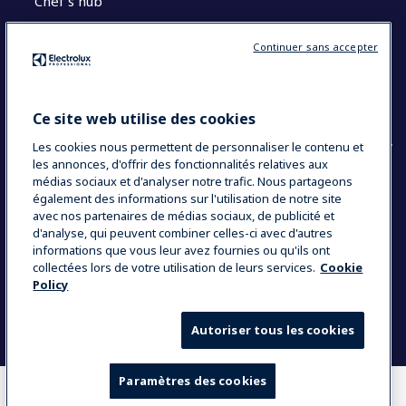
Chef’s hub
Restons en contact
Continuer sans accepter
Contact
Blog
Ce site web utilise des cookies
Les cookies nous permettent de personnaliser le contenu et
les annonces, d'offrir des fonctionnalités relatives aux
médias sociaux et d'analyser notre trafic. Nous partageons
également des informations sur l'utilisation de notre site
COUNTRY AND LANGUAGE
avec nos partenaires de médias sociaux, de publicité et
VOTRE SÉLECTION : FRANCE
d'analyse, qui peuvent combiner celles-ci avec d'autres
informations que vous leur avez fournies ou qu'ils ont
collectées lors de votre utilisation de leurs services.
Cookie
Policy
Data Privacy Statement
Politique de cookies
Mentions légales
CGV
Plan du site
Autoriser tous les cookies
Paramètres des cookies
OÙ ACHETER
COMPARER