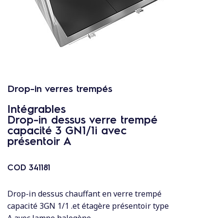
c
o
n
t
e
n
u
Drop-in verres trempés
Intégrables
Drop-in dessus verre trempé
capacité 3 GN1/1i avec
présentoir A
COD
341181
Drop-in dessus chauffant en verre trempé
capacité 3GN 1/1 .et étagère présentoir type