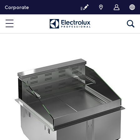
P
Corporate
a
s
s
e
r
d
i
r
e
c
t
e
m
e
n
t
a
u