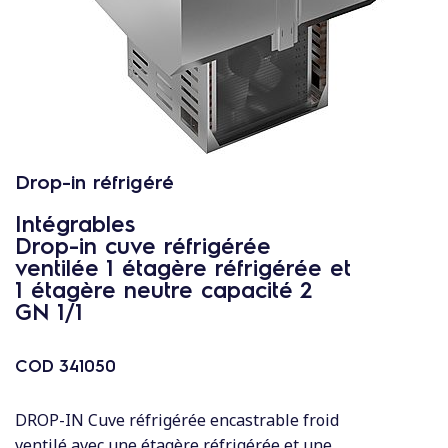
c
o
n
t
e
n
u
Drop-in réfrigéré
Intégrables
Drop-in cuve réfrigérée
ventilée 1 étagère réfrigérée et
1 étagère neutre capacité 2
GN 1/1
COD
341050
DROP-IN Cuve réfrigérée encastrable froid
ventilé avec une étagère réfrigérée et une