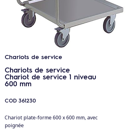
c
o
n
t
e
n
u
Chariots de service
Chariots de service
Chariot de service 1 niveau
600 mm
COD
361230
Chariot plate-forme 600 x 600 mm, avec
poignée