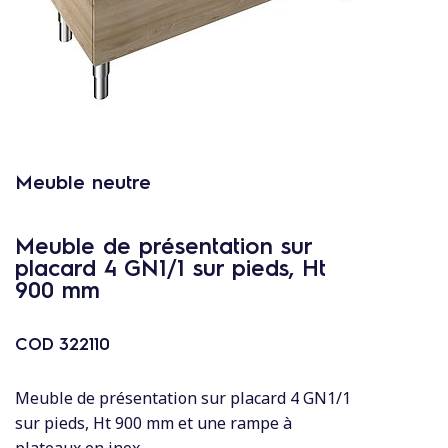
c
o
n
t
e
n
u
Meuble neutre
Meuble de présentation sur
placard 4 GN1/1 sur pieds, Ht
900 mm
COD
322110
Meuble de présentation sur placard 4 GN1/1
sur pieds, Ht 900 mm et une rampe à